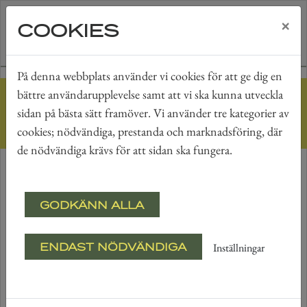
×
COOKIES
På denna webbplats använder vi cookies för att ge dig en
bättre användarupplevelse samt att vi ska kunna utveckla
Hem
Cookies
sidan på bästa sätt framöver. Vi använder tre kategorier av
COOKIES
cookies; nödvändiga, prestanda och marknadsföring, där
de nödvändiga krävs för att sidan ska fungera.
BESÖKARENS INTEGRITET
GODKÄNN ALLA
Enligt lagen om elektronisk kommunikation (2003:389)
måste vi informera dig om att vi använder cookies för att
ENDAST NÖDVÄNDIGA
ge bra service.
Inställningar
Vi använder temporära sessionscookies för att identifiera
ditt nuvarande besök på webbplatsen och för att spara