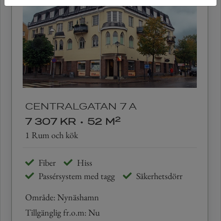
CENTRALGATAN 7 A
2
7 307 KR
•
52 M
1 Rum och kök
Fiber
Hiss
Passérsystem med tagg
Säkerhetsdörr
Område: Nynäshamn
Tillgänglig fr.o.m: Nu