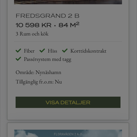
FREDSGRÄND 2 B
2
10 598 KR
•
84 M
3 Rum och kök
Fiber
Hiss
Korttidskontrakt
Passérsystem med tagg
Område: Nynäshamn
Tillgänglig fr.o.m: Nu
VISA DETALJER