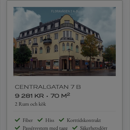
CENTRALGATAN 7 B
2
9 281 KR
•
70 M
2 Rum och kök
Fiber
Hiss
Korttidskontrakt
Passérsystem med tagg
Säkerhetsdörr