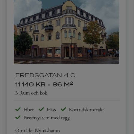
FREDSGATAN 4 C
2
11 140 KR
•
86 M
3 Rum och kök
Fiber
Hiss
Korttidskontrakt
Passérsystem med tagg
Område: Nynäshamn