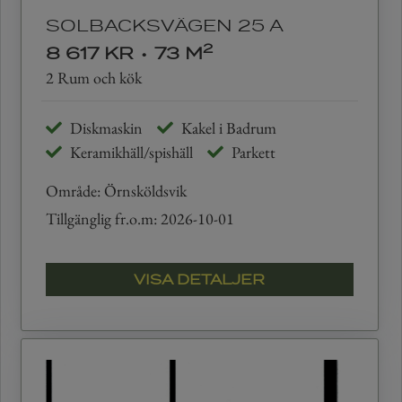
SOLBACKSVÄGEN 25 A
2
8 617 KR
•
73 M
2 Rum och kök
Diskmaskin
Kakel i Badrum
Keramikhäll/spishäll
Parkett
Område: Örnsköldsvik
Tillgänglig fr.o.m: 2026-10-01
VISA DETALJER