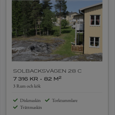
SOLBACKSVÄGEN 28 C
2
7 316 KR
•
82 M
3 Rum och kök
Diskmaskin
Torktummlare
Tvättmaskin