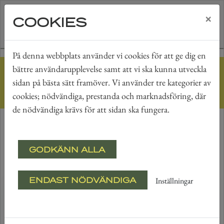
×
COOKIES
På denna webbplats använder vi cookies för att ge dig en
bättre användarupplevelse samt att vi ska kunna utveckla
Hem
Lediga lägenheter
sidan på bästa sätt framöver. Vi använder tre kategorier av
LEDIGA LÄGENHETER
cookies; nödvändiga, prestanda och marknadsföring, där
de nödvändiga krävs för att sidan ska fungera.
Filter av.
23 Träffar
GODKÄNN ALLA
ENDAST NÖDVÄNDIGA
Inställningar