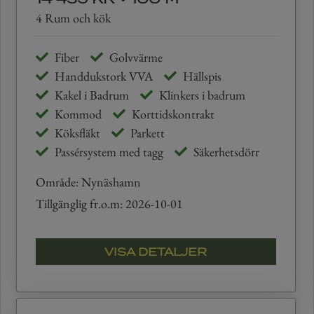
4 Rum och kök
Fiber
Golvvärme
Handdukstork VVA
Hällspis
Kakel i Badrum
Klinkers i badrum
Kommod
Korttidskontrakt
Köksfläkt
Parkett
Passérsystem med tagg
Säkerhetsdörr
Område: Nynäshamn
Tillgänglig fr.o.m: 2026-10-01
VISA DETALJER