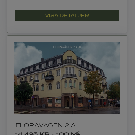
VISA DETALJER
FLORAVÄGEN 2 A
2
14 435 KR
•
100 M